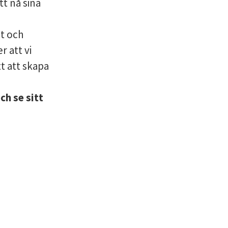
tt nå sina
lt och
r att vi
t att skapa
ch se sitt