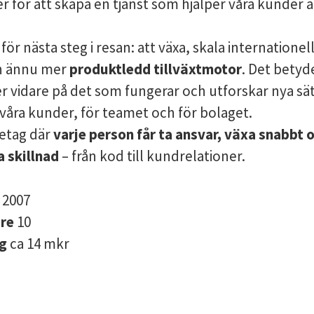
r för att skapa en tjänst som hjälper våra kunder a
nför nästa steg i resan: att växa, skala internationel
n ännu mer
produktledd tillväxtmotor
. Det betyde
 vidare på det som fungerar och utforskar nya sät
 våra kunder, för teamet och för bolaget.
öretag där
varje person får ta ansvar, växa snabbt o
a skillnad
– från kod till kundrelationer.
s
2007
are
10
ng
ca 14 mkr