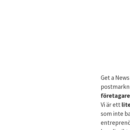
Get a Newsl
postmarkna
företagare
Vi är ett
lit
som inte ba
entreprenö