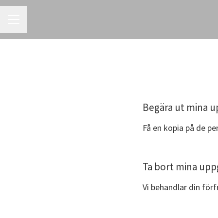
KARRIÄRMENY
Begära ut mina u
Få en kopia på de pe
Ta bort mina uppg
Vi behandlar din förf