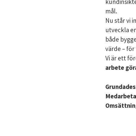
kundinsikte
mål.
Nu står vi i
utveckla e
både bygger
värde – för
Vi är ett f
arbete gör
Grundade
Medarbet
Omsättni